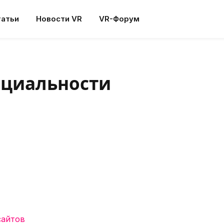
татьи
Новости VR
VR-Форум
нциальности
сайтов