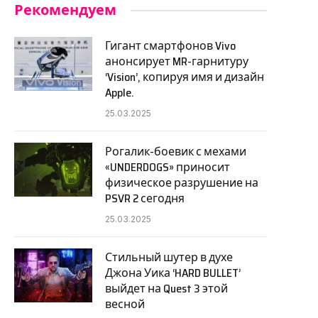
Рекомендуем
Гигант смартфонов Vivo
анонсирует MR-гарнитуру
‘Vision’, копируя имя и дизайн
Apple.
25.03.2025
Рогалик-боевик с мехами
«UNDERDOGS» приносит
физическое разрушение на
PSVR 2 сегодня
25.03.2025
Стильный шутер в духе
Джона Уика ‘HARD BULLET’
выйдет на Quest 3 этой
весной