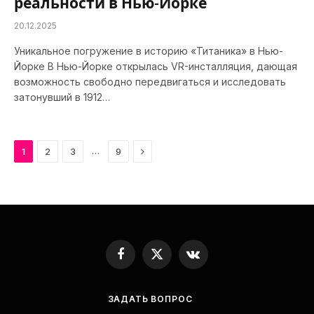
реальности в Нью-Йорке
20.12.2025
Уникальное погружение в историю «Титаника» в Нью-
Йорке В Нью-Йорке открылась VR-инсталляция, дающая
возможность свободно передвигаться и исследовать
затонувший в 1912…
Next
…
1
2
3
9
Facebook
X
VKontakte
(Twitter)
ЗАДАТЬ ВОПРОС