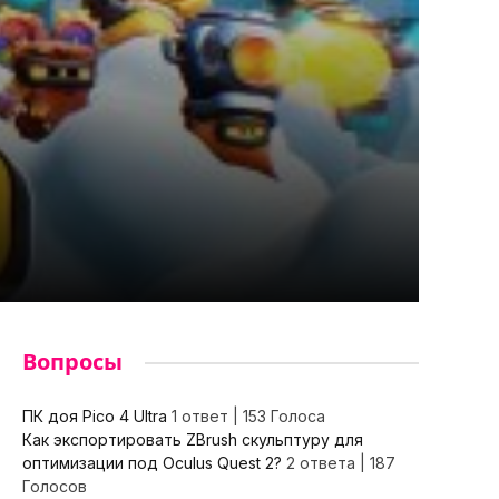
Вопросы
ПК доя Pico 4 Ultra
1 ответ
|
153 Голоса
Как экспортировать ZBrush скульптуру для
оптимизации под Oculus Quest 2?
2 ответа
|
187
Голосов