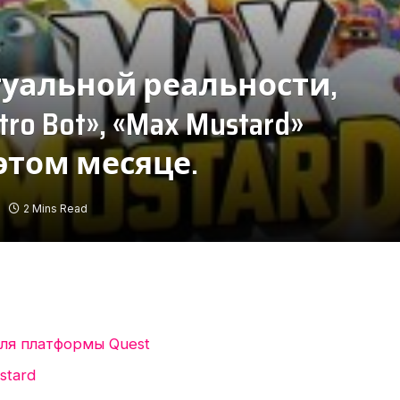
уальной реальности,
 Bot», «Max Mustard»
 этом месяце.
2 Mins Read
для платформы Quest
stard