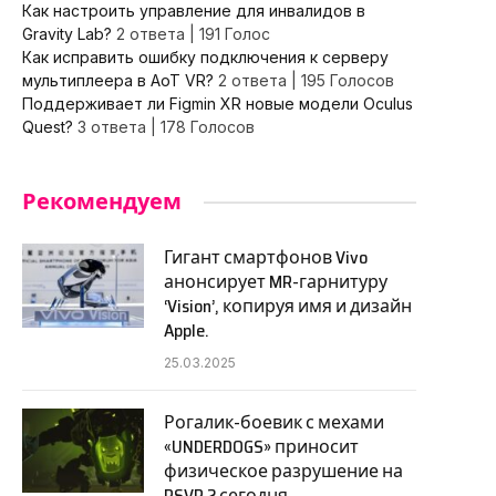
Как настроить управление для инвалидов в
Gravity Lab?
2 ответа
|
191 Голос
Как исправить ошибку подключения к серверу
мультиплеера в AoT VR?
2 ответа
|
195 Голосов
Поддерживает ли Figmin XR новые модели Oculus
Quest?
3 ответа
|
178 Голосов
Рекомендуем
Гигант смартфонов Vivo
анонсирует MR-гарнитуру
‘Vision’, копируя имя и дизайн
Apple.
25.03.2025
Рогалик-боевик с мехами
«UNDERDOGS» приносит
физическое разрушение на
PSVR 2 сегодня