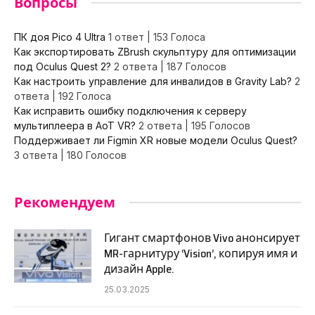
Вопросы
ПК доя Pico 4 Ultra
1 ответ
|
153 Голоса
Как экспортировать ZBrush скульптуру для оптимизации
под Oculus Quest 2?
2 ответа
|
187 Голосов
Как настроить управление для инвалидов в Gravity Lab?
2
ответа
|
192 Голоса
Как исправить ошибку подключения к серверу
мультиплеера в AoT VR?
2 ответа
|
195 Голосов
Поддерживает ли Figmin XR новые модели Oculus Quest?
3 ответа
|
180 Голосов
Рекомендуем
Гигант смартфонов Vivo анонсирует
MR-гарнитуру ‘Vision’, копируя имя и
дизайн Apple.
25.03.2025