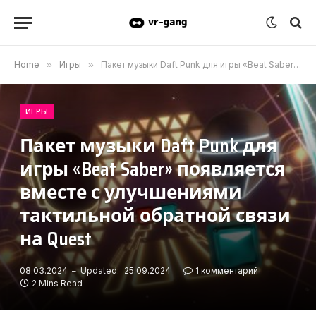
Home
»
Игры
»
Пакет музыки Daft Punk для игры «Beat Saber» появляется вместе с улучшениями тактильной обратной связи на Quest
ИГРЫ
Пакет музыки Daft Punk для
игры «Beat Saber» появляется
вместе с улучшениями
тактильной обратной связи
на Quest
08.03.2024
Updated:
25.09.2024
1 комментарий
2 Mins Read