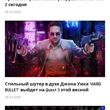
2 сегодня
25.03.2025
Стильный шутер в духе Джона Уика ‘HARD
BULLET’ выйдет на Quest 3 этой весной
25.03.2025