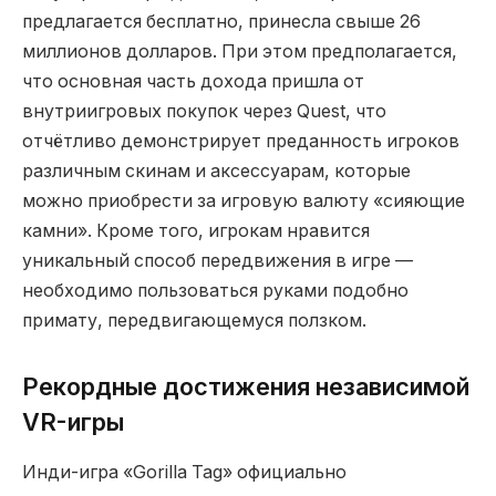
предлагается бесплатно, принесла свыше 26
миллионов долларов. При этом предполагается,
что основная часть дохода пришла от
внутриигровых покупок через Quest, что
отчётливо демонстрирует преданность игроков
различным скинам и аксессуарам, которые
можно приобрести за игровую валюту «сияющие
камни». Кроме того, игрокам нравится
уникальный способ передвижения в игре —
необходимо пользоваться руками подобно
примату, передвигающемуся ползком.
Рекордные достижения независимой
VR-игры
Инди-игра «Gorilla Tag» официально