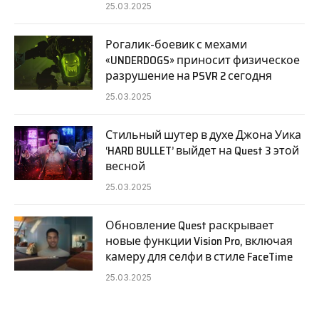
25.03.2025
Рогалик-боевик с мехами
«UNDERDOGS» приносит физическое
разрушение на PSVR 2 сегодня
25.03.2025
Стильный шутер в духе Джона Уика
‘HARD BULLET’ выйдет на Quest 3 этой
весной
25.03.2025
Обновление Quest раскрывает
новые функции Vision Pro, включая
камеру для селфи в стиле FaceTime
25.03.2025