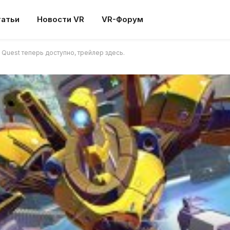
татьи
Новости VR
VR-Форум
Quest теперь доступно, трейлер здесь.