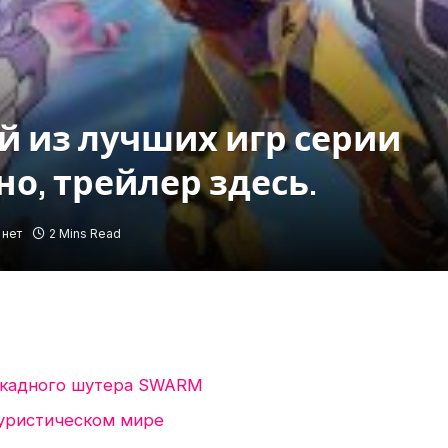
 из лучших игр серии
но, трейлер здесь.
 нет
2 Mins Read
ркадного шутера SWARM
туристическом мире