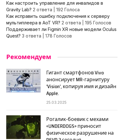
Как настроить управление для инвалидов в
Gravity Lab?
2 ответа
|
192 Голоса
Как исправить ошибку подключения к серверу
мультиплеера в AoT VR?
2 ответа
|
195 Голосов
Поддерживает ли Figmin XR новые модели Oculus
Quest?
3 ответа
|
178 Голосов
Рекомендуем
Гигант смартфонов Vivo
анонсирует MR-гарнитуру
‘Vision’, копируя имя и дизайн
Apple.
25.03.2025
Рогалик-боевик с мехами
«UNDERDOGS» приносит
физическое разрушение на
PSVR 2 сегодня