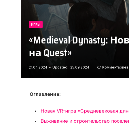
ИГРЫ
«Medieval Dynasty: 
на Quest»
21.04.2024
Updated:
25.09.2024
Комментариев 
Оглавление:
Новая VR-игра «Средневековая дин
Выживание и строительство поселе