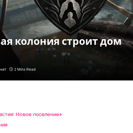
Новая колония строит дом
нет
2 Mins Read
астия: Новое поселение»
ния