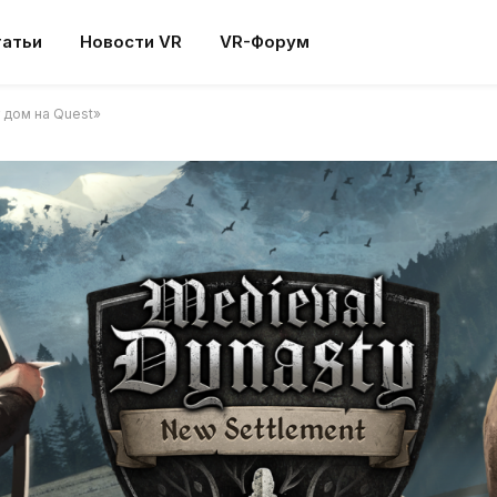
татьи
Новости VR
VR-Форум
т дом на Quest»