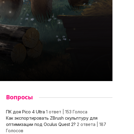
Вопросы
ПК доя Pico 4 Ultra
1 ответ
|
153 Голоса
Как экспортировать ZBrush скульптуру для
оптимизации под Oculus Quest 2?
2 ответа
|
187
Голосов