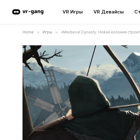
VR Игры
VR Девайсы
С
Home
»
Игры
»
«Medieval Dynasty: Новая колония строи