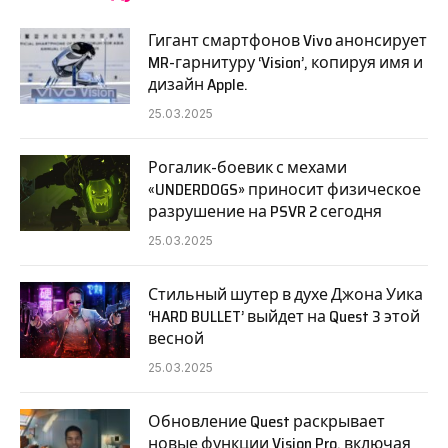
Гигант смартфонов Vivo анонсирует
MR-гарнитуру ‘Vision’, копируя имя и
дизайн Apple.
25.03.2025
Рогалик-боевик с мехами
«UNDERDOGS» приносит физическое
разрушение на PSVR 2 сегодня
25.03.2025
Стильный шутер в духе Джона Уика
‘HARD BULLET’ выйдет на Quest 3 этой
весной
25.03.2025
Обновление Quest раскрывает
новые функции Vision Pro, включая