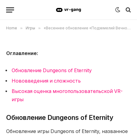
bHaptics и многое другое.»
02.05.2024
Updated:
24.09.2024
Комментариев нет
1 Min Read
Home
»
Игры
»
«Весеннее обновление «Подземелий Вечности» добавляет двуручный длинный меч, технологию тактильной обратной связи bHaptics и многое другое.»
Оглавление:
Обновление Dungeons of Eternity
Нововведения и сложность
Высокая оценка многопользовательской VR-
игры
Обновление Dungeons of Eternity
Обновление игры Dungeons of Eternity, названное