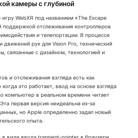
кой камеры с глубиной
ло игру WebXR под названием «The Escape
той поддержкой отслеживания контроллеров
заимодействия и телепортации. В процессе
 движений рук для Vision Pro, технический
ы, связанные с дизайном, технологией и
тов и отслеживания взгляда есть как
 когда это работает, ввод на основе взгляда
то компьютер в реальном времени читает
Эта первая версия неидеальна из-за
анных, но Apple определенно задал новый
тельского опыта.
 виде ввода transient-pointer в браузере