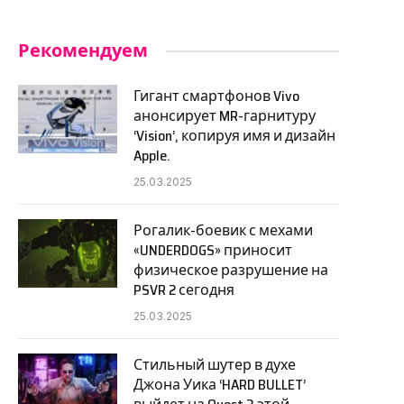
Рекомендуем
Гигант смартфонов Vivo
анонсирует MR-гарнитуру
‘Vision’, копируя имя и дизайн
Apple.
25.03.2025
Рогалик-боевик с мехами
«UNDERDOGS» приносит
физическое разрушение на
PSVR 2 сегодня
25.03.2025
Стильный шутер в духе
Джона Уика ‘HARD BULLET’