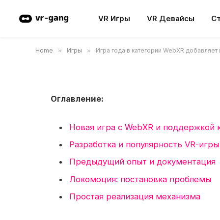
поддержку системы
VR Игры
VR Девайсы
С
щепотка» для Apple Vi
Home
»
Игры
»
Игра года в категории WebXR добавляет 
09.05.2024
Updated:
24.09.2024
Комментариев
Оглавление:
Новая игра с WebXR и поддержкой 
Разработка и популярность VR-игры
Предыдущий опыт и документация
Локомоция: постановка проблемы
Простая реализация механизма