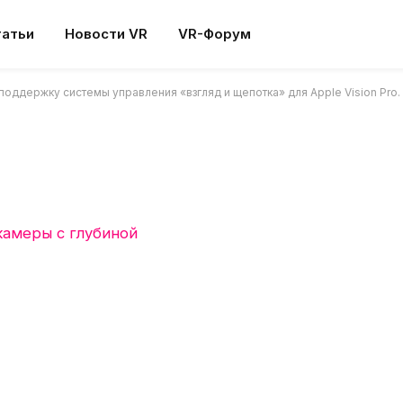
 управления «взгляд и
татьи
Новости VR
VR-Форум
sion Pro.
поддержку системы управления «взгляд и щепотка» для Apple Vision Pro.
 нет
5 Mins Read
камеры с глубиной