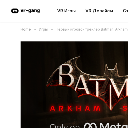
VR Игры
VR Девайсы
С
Home
»
Игры
»
Первый игровой трейлер Batman: Arkham