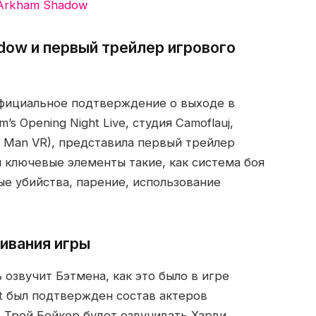
 Arkham Shadow
dow и первый трейлер игрового
официальное подтверждение о выходе в
s Opening Night Live, студия Camoflauj,
 Man VR), представила первый трейлер
ы ключевые элементы такие, как система боя
ые убийства, парение, использование
ивания игры
озвучит Бэтмена, как это было в игре
est был подтвержден состав актеров
. Трой Бейкер будет озвучивать Харви