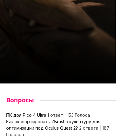
Вопросы
ПК доя Pico 4 Ultra
1 ответ
|
153 Голоса
Как экспортировать ZBrush скульптуру для
оптимизации под Oculus Quest 2?
2 ответа
|
187
Голосов