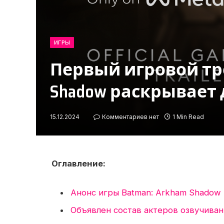
ИГРЫ
Первый игровой тре
Shadow раскрывает 
15.12.2024
Комментариев нет
1 Min Read
Оглавление:
Анонс игры Batman: Arkham Shadow
Объявлен состав актеров озвучиван