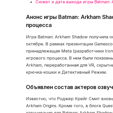
Сюжет и дата выхода игры Batman:
Анонс игры Batman: Arkham Sha
процесса
Игра Batman: Arkham Shadow получила 
октябре. В рамках презентации Gamescom’
принадлежащая Meta (разработчики Iron
игрового процесса. В нем были показан
Arkham, переработанная для VR, скрытн
крючка-кошки и Детективный Режим.
Объявлен состав актеров озвуч
Известно, что Роджер Крейг Смит вновь 
Arkham Origins. Кроме того, в блоге Qu
озвучивания для Batman: Arkham Shadow