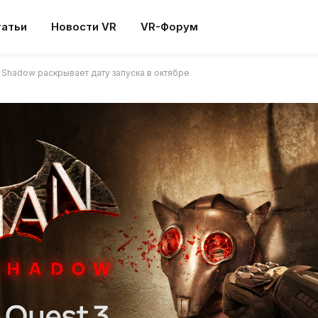
татьи
Новости VR
VR-Форум
 Shadow раскрывает дату запуска в октябре