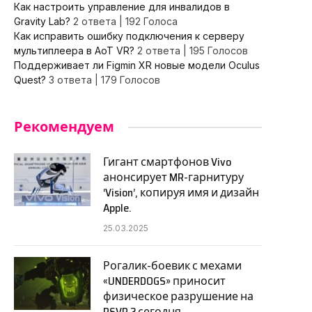
Как настроить управление для инвалидов в
Gravity Lab?
2 ответа
|
192 Голоса
Как исправить ошибку подключения к серверу
мультиплеера в AoT VR?
2 ответа
|
195 Голосов
Поддерживает ли Figmin XR новые модели Oculus
Quest?
3 ответа
|
179 Голосов
Рекомендуем
Гигант смартфонов Vivo
анонсирует MR-гарнитуру
‘Vision’, копируя имя и дизайн
Apple.
25.03.2025
Рогалик-боевик с мехами
«UNDERDOGS» приносит
физическое разрушение на
PSVR 2 сегодня