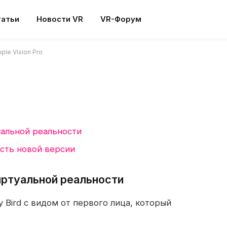
н Flappy Bird для Apple
татьи
Новости VR
VR-Форум
ple Vision Pro
 нет
1 Min Read
уальной реальности
ость новой версии
виртуальной реальности
y Bird с видом от первого лица, который