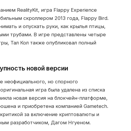
ием RealityKit, игра Flappy Experience
ильным скроллером 2013 года, Flappy Bird.
нимать и опускать руки, как крылья птицы,
ными трубами. В игре представлены четыре
гры, Тал Кол также опубликовал полный
тупность новой версии
не неофициального, но спорного
 оригинальная игра была удалена из списка
никла новая версия на блокчейн-платформе,
брошена и приобретена компанией Gametech.
 критикой за включение криптовалюты и
ьным разработчиком, Дагом Нгуеном.