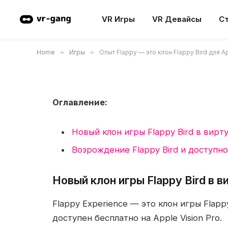
Опыт Flappy — это кло
VR Игры
VR Девайсы
С
Vision Pro
Home
»
Игры
»
Опыт Flappy — это клон Flappy Bird для Ap
28.09.2024
Updated:
28.09.2024
Комментариев
Оглавление:
Новый клон игры Flappy Bird в вирт
Возрождение Flappy Bird и доступн
Новый клон игры Flappy Bird в 
Flappy Experience — это клон игры Flapp
доступен бесплатно на Apple Vision Pro.