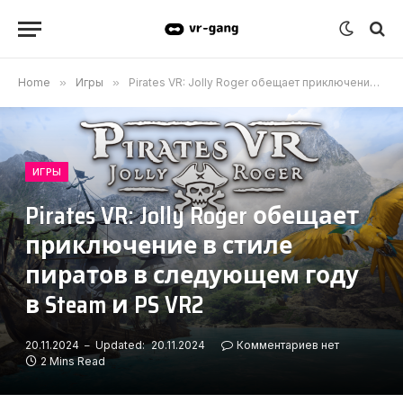
Home
»
Игры
»
Pirates VR: Jolly Roger обещает приключение в стиле пиратов в следующем году в Steam и PS VR2
ИГРЫ
Pirates VR: Jolly Roger обещает
приключение в стиле
пиратов в следующем году
в Steam и PS VR2
20.11.2024
Updated:
20.11.2024
Комментариев нет
2 Mins Read