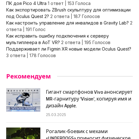
ПК доя Pico 4 Ultra
1 ответ
|
153 Голоса
Как экспортировать ZBrush скульптуру для оптимизации
под Oculus Quest 2?
2 ответа
|
187 Голосов
Как настроить управление для инвалидов в Gravity Lab?
2
ответа
|
191 Голос
Как исправить ошибку подключения к серверу
мультиплеера в AoT VR?
2 ответа
|
195 Голосов
Поддерживает ли Figmin XR новые модели Oculus Quest?
3 ответа
|
178 Голосов
Рекомендуем
Гигант смартфонов Vivo анонсирует
MR-гарнитуру ‘Vision’, копируя имя и
дизайн Apple.
25.03.2025
Рогалик-боевик с мехами
«UNDERDOGS» приносит физическое