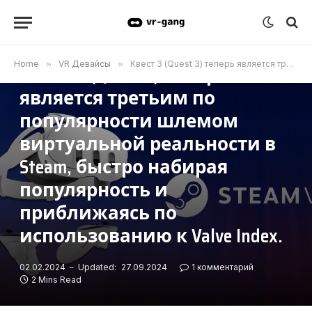
VR ДЕВАЙСЫ
Home
»
VR Девайсы
»
Квест 3 (Quest 3) теперь является третьим по популярности шлемом виртуальной реальности в Steam, быстро набирая популярность и приближаясь по использованию к Valve Index.
Квест 3 (Quest 3) теперь
является третьим по
популярности шлемом
виртуальной реальности в
Steam, быстро набирая
популярность и
приближаясь по
использованию к Valve Index.
02.02.2024
Updated:
27.09.2024
1 комментарий
2 Mins Read