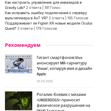
Как настроить управление для инвалидов в
Gravity Lab?
2 ответа
|
191 Голос
Как исправить ошибку подключения к серверу
мультиплеера в AoT VR?
2 ответа
|
195 Голосов
Поддерживает ли Figmin XR новые модели Oculus
Quest?
3 ответа
|
178 Голосов
Рекомендуем
Гигант смартфонов Vivo
анонсирует MR-гарнитуру
‘Vision’, копируя имя и дизайн
Apple.
25.03.2025
Рогалик-боевик с мехами
«UNDERDOGS» приносит
физическое разрушение на
PSVR 2 сегодня