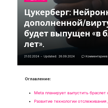
Цукерберг: Нейрон
дополненной/вирт
будет выпущен «в 
лет».
21.02.2024
Updated:
26.09.2024
Комментариев 
Оглавление:
Meta планирует выпустить браслет
Развитие технологии отслеживания