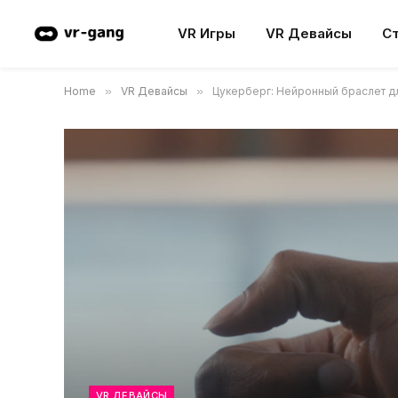
VR Игры
VR Девайсы
С
Home
»
VR Девайсы
»
Цукерберг: Нейронный браслет д
VR ДЕВАЙСЫ