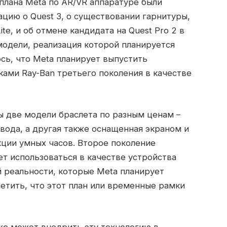
 плана Meta по AR/VR аппаратуре были
ацию о Quest 3, о существовании гарнитуры,
ite, и об отмене кандидата на Quest Pro 2 в
модели, реализация которой планируется
ось, что Meta планирует выпустить
ами Ray-Ban третьего поколения в качестве
ы две модели браслета по разным ценам –
ввода, а другая также оснащенная экраном и
ции умных часов. Второе поколение
ет использоваться в качестве устройства
 реальности, которые Meta планирует
метить, что этот план или временные рамки
же может внедрить эту технологию в