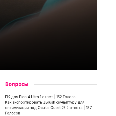
Вопросы
ПК доя Pico 4 Ultra
1 ответ
|
152 Голоса
Как экспортировать ZBrush скульптуру для
оптимизации под Oculus Quest 2?
2 ответа
|
187
Голосов