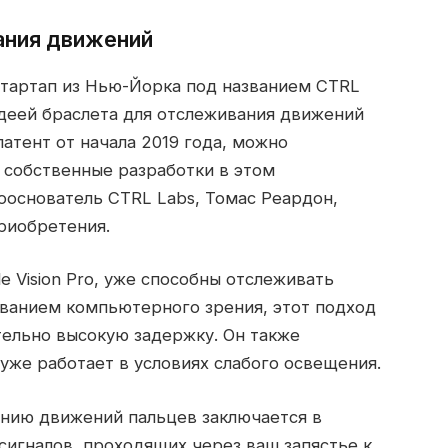
ания движений
стартап из Нью-Йорка под названием CTRL
 идеей браслета для отслеживания движений
патент от начала 2019 года, можно
 собственные разработки в этом
ооснователь CTRL Labs, Томас Реардон,
приобретения.
e Vision Pro, уже способны отслеживать
ованием компьютерного зрения, этот подход
тельно высокую задержку. Он также
же работает в условиях слабого освещения.
нию движений пальцев заключается в
игналов, проходящих через ваш запястье к