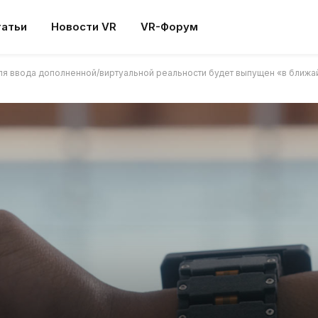
татьи
Новости VR
VR-Форум
ля ввода дополненной/виртуальной реальности будет выпущен «в ближай