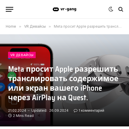
Home
»
VR Девайсы
»
Meta просит Apple разрешить транслировать содержимое или экран вашего iPhone через AirPlay на Quest.
VR ДЕВАЙСЫ
Meta просит Apple разрешить
транслировать содержимое
или экран вашего iPhone
через AirPlay на Quest.
21.02.2024
Updated:
26.09.2024
1 комментарий
2 Mins Read