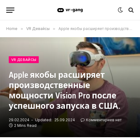
Home
»
VR Девайсы
»
Apple якобы расширяет производственные мощности Vision Pro после успешного запуска в США.
VR ДЕВАЙСЫ
Apple якобы расширяет
производственные
мощности Vision Pro после
успешного запуска в США.
29.02.2024
Updated:
25.09.2024
Комментариев нет
2 Mins Read