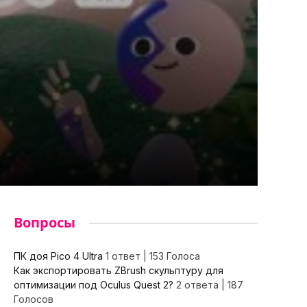
Вопросы
ПК доя Pico 4 Ultra
1 ответ
|
153 Голоса
Как экспортировать ZBrush скульптуру для
оптимизации под Oculus Quest 2?
2 ответа
|
187
Голосов