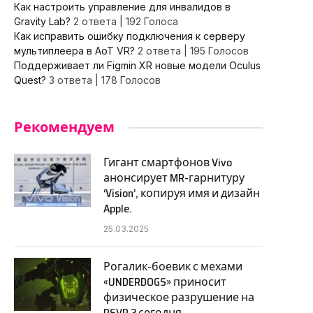
Как настроить управление для инвалидов в
Gravity Lab?
2 ответа
|
192 Голоса
Как исправить ошибку подключения к серверу
мультиплеера в AoT VR?
2 ответа
|
195 Голосов
Поддерживает ли Figmin XR новые модели Oculus
Quest?
3 ответа
|
178 Голосов
Рекомендуем
Гигант смартфонов Vivo
анонсирует MR-гарнитуру
‘Vision’, копируя имя и дизайн
Apple.
25.03.2025
Рогалик-боевик с мехами
«UNDERDOGS» приносит
физическое разрушение на
PSVR 2 сегодня