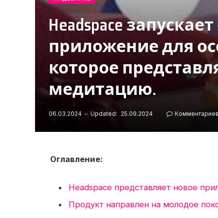
Headspace запускает
приложение для осо
которое представля
медитацию.
06.03.2024
Updated:
25.09.2024
Комментариев
Оглавление:
Headspace представляет новое при
Продукт направлен на молодое пок