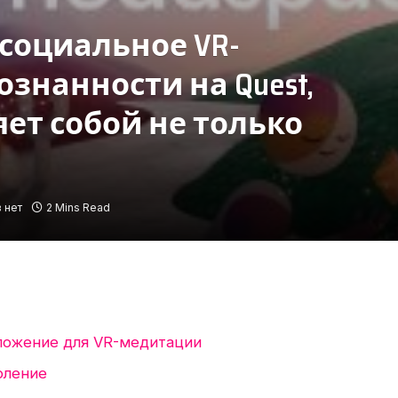
 социальное VR-
знанности на Quest,
ет собой не только
 нет
2 Mins Read
ложение для VR-медитации
оление