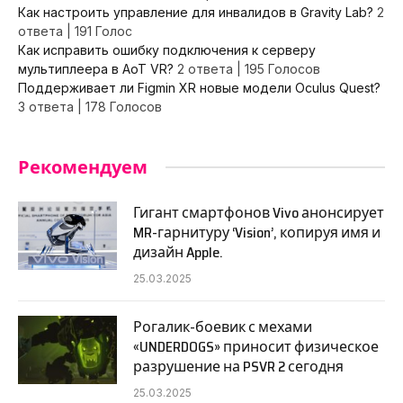
Как настроить управление для инвалидов в Gravity Lab?
2
ответа
|
191 Голос
Как исправить ошибку подключения к серверу
мультиплеера в AoT VR?
2 ответа
|
195 Голосов
Поддерживает ли Figmin XR новые модели Oculus Quest?
3 ответа
|
178 Голосов
Рекомендуем
Гигант смартфонов Vivo анонсирует
MR-гарнитуру ‘Vision’, копируя имя и
дизайн Apple.
25.03.2025
Рогалик-боевик с мехами
«UNDERDOGS» приносит физическое
разрушение на PSVR 2 сегодня
25.03.2025