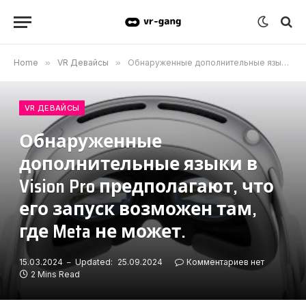
Home
»
VR Девайсы
»
Обнаруженные дополнительные языки в Vision Pro предполагают, что его запуск возможен там, где Meta не может.
VR ДЕВАЙСЫ
Обнаруженные
дополнительные языки в
Vision Pro предполагают, что
его запуск возможен там,
где Meta не может.
15.03.2024
Updated:
25.09.2024
Комментариев нет
2 Mins Read