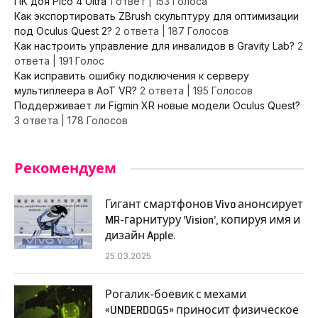
ПК доя Pico 4 Ultra
1 ответ
|
153 Голоса
Как экспортировать ZBrush скульптуру для оптимизации
под Oculus Quest 2?
2 ответа
|
187 Голосов
Как настроить управление для инвалидов в Gravity Lab?
2
ответа
|
191 Голос
Как исправить ошибку подключения к серверу
мультиплеера в AoT VR?
2 ответа
|
195 Голосов
Поддерживает ли Figmin XR новые модели Oculus Quest?
3 ответа
|
178 Голосов
Рекомендуем
Гигант смартфонов Vivo анонсирует
MR-гарнитуру ‘Vision’, копируя имя и
дизайн Apple.
25.03.2025
Рогалик-боевик с мехами
«UNDERDOGS» приносит физическое