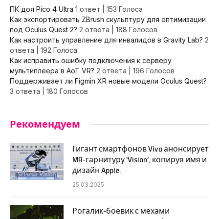
ПК доя Pico 4 Ultra
1 ответ
|
153 Голоса
Как экспортировать ZBrush скульптуру для оптимизации
под Oculus Quest 2?
2 ответа
|
188 Голосов
Как настроить управление для инвалидов в Gravity Lab?
2
ответа
|
192 Голоса
Как исправить ошибку подключения к серверу
мультиплеера в AoT VR?
2 ответа
|
196 Голосов
Поддерживает ли Figmin XR новые модели Oculus Quest?
3 ответа
|
180 Голосов
Рекомендуем
Гигант смартфонов Vivo анонсирует
MR-гарнитуру ‘Vision’, копируя имя и
дизайн Apple.
25.03.2025
Рогалик-боевик с мехами