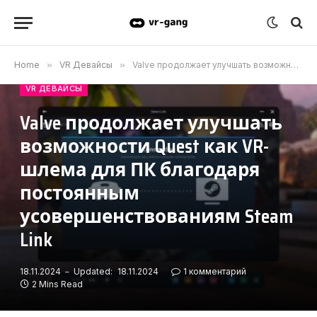
Home
»
VR Девайсы
»
Valve продолжает улучшать возможности Quest как VR-шлема для ПК благодаря постоянным усовершенствованиям Steam Link
VR ДЕВАЙСЫ
Valve продолжает улучшать
возможности Quest как VR-
шлема для ПК благодаря
постоянным
усовершенствованиям Steam
Link
18.11.2024
Updated:
18.11.2024
1 комментарий
2 Mins Read