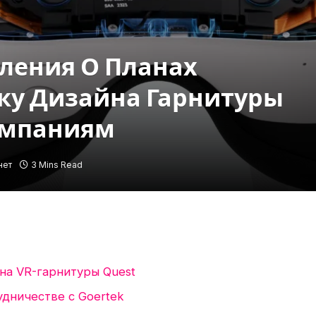
вления О Планах
ку Дизайна Гарнитуры
омпаниям
нет
3 Mins Read
на VR-гарнитуры Quest
дничестве с Goertek