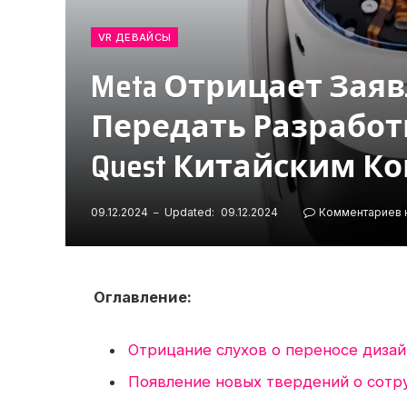
VR ДЕВАЙСЫ
Meta Отрицает Зая
Передать Разработ
Quest Китайским К
09.12.2024
Updated:
09.12.2024
Комментариев 
Оглавление:
Отрицание слухов о переносе дизай
Появление новых твердений о сотру