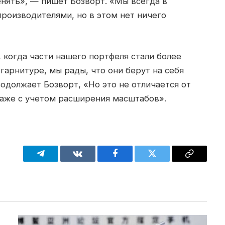
енять», — пишет Бозворт. «Мы всегда в
роизводителями, но в этом нет ничего
 когда части нашего портфеля стали более
гарнитуре, мы рады, что они берут на себя
родолжает Бозворт, «Но это не отличается от
 даже с учетом расширения масштабов».
Telegram
VKontakte
Facebook
Twitter
Copy
Link