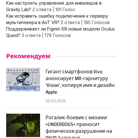
Как настроить управление для инвалидов в
Gravity Lab?
2 ответа
|
191 Голос
Как исправить ошибку подключения к серверу
мультиплеера в AoT VR?
2 ответа
|
195 Голосов
Поддерживает ли Figmin XR новые модели Oculus
Quest?
3 ответа
|
178 Голосов
Рекомендуем
Гигант смартфонов Vivo
анонсирует MR-гарнитуру
‘Vision’, копируя имя и дизайн
Apple.
25.03.2025
Рогалик-боевик с мехами
«UNDERDOGS» приносит
физическое разрушение на
PSVR 2 сегодня