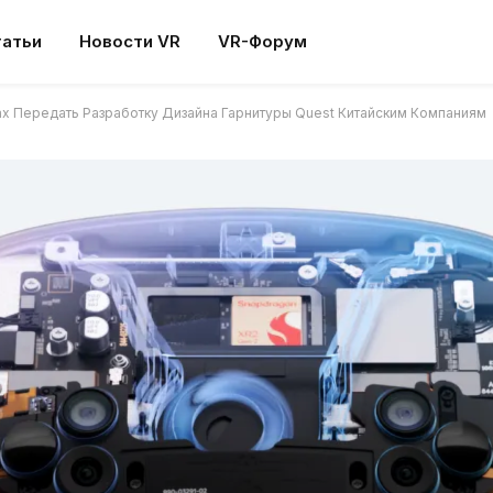
татьи
Новости VR
VR-Форум
ах Передать Разработку Дизайна Гарнитуры Quest Китайским Компаниям