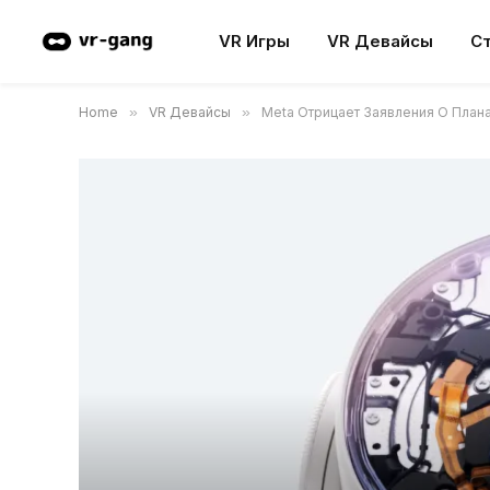
VR Игры
VR Девайсы
С
Home
»
VR Девайсы
»
Meta Отрицает Заявления О План