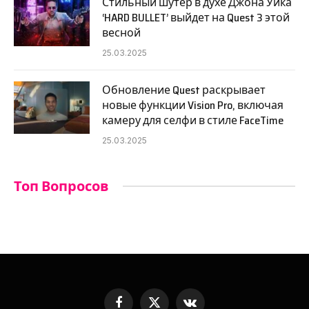
Стильный шутер в духе Джона Уика
‘HARD BULLET’ выйдет на Quest 3 этой
весной
25.03.2025
Обновление Quest раскрывает
новые функции Vision Pro, включая
камеру для селфи в стиле FaceTime
25.03.2025
Топ Вопросов
Facebook
X
VKontakte