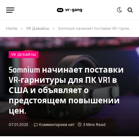
Home
»
VR Девайсы
»
Somnium начинает поставки VR-гарнитуры для ПК VR1 в США и объявляет о предстоящем повышении цен.
VR ДЕВАЙСЫ
Somnium начинает поставки
VR-гарнитуры для ПК VR1 в
США и объявляет о
предстоящем повышении
цен.
07.01.2025
Комментариев нет
3 Mins Read