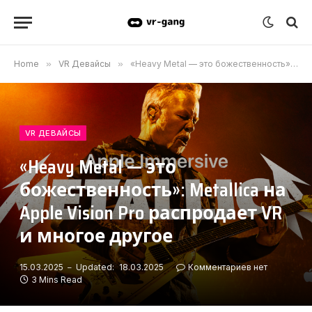
Home
»
VR Девайсы
»
«Heavy Metal — это божественность»: Metallica на Apple Vision Pro распродает VR и многое другое
VR ДЕВАЙСЫ
«Heavy Metal — это
божественность»: Metallica на
Apple Vision Pro распродает VR
и многое другое
15.03.2025
Updated:
18.03.2025
Комментариев нет
3 Mins Read