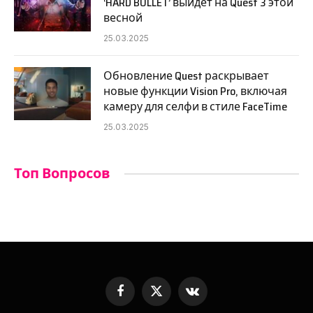
‘HARD BULLET’ выйдет на Quest 3 этой
весной
25.03.2025
Обновление Quest раскрывает
новые функции Vision Pro, включая
камеру для селфи в стиле FaceTime
25.03.2025
Топ Вопросов
Facebook
X
VKontakte
(Twitter)