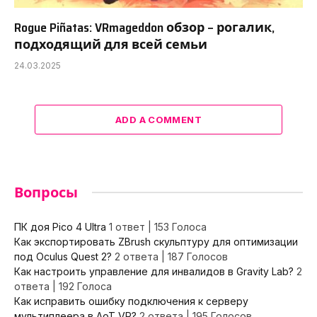
Rogue Piñatas: VRmageddon обзор – рогалик,
подходящий для всей семьи
24.03.2025
ADD A COMMENT
Вопросы
ПК доя Pico 4 Ultra
1 ответ
|
153 Голоса
Как экспортировать ZBrush скульптуру для оптимизации
под Oculus Quest 2?
2 ответа
|
187 Голосов
Как настроить управление для инвалидов в Gravity Lab?
2
ответа
|
192 Голоса
Как исправить ошибку подключения к серверу
мультиплеера в AoT VR?
2 ответа
|
195 Голосов