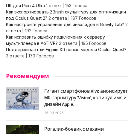
ПК доя Pico 4 Ultra
1 ответ
|
153 Голоса
Как экспортировать ZBrush скульптуру для оптимизации
под Oculus Quest 2?
2 ответа
|
187 Голосов
Как настроить управление для инвалидов в Gravity Lab?
2
ответа
|
192 Голоса
Как исправить ошибку подключения к серверу
мультиплеера в AoT VR?
2 ответа
|
195 Голосов
Поддерживает ли Figmin XR новые модели Oculus Quest?
3 ответа
|
179 Голосов
Рекомендуем
Гигант смартфонов Vivo анонсирует
MR-гарнитуру ‘Vision’, копируя имя и
дизайн Apple.
25.03.2025
Рогалик-боевик с мехами