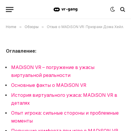
Призраки Дома Хейл.
02.05.2024
Updated:
24.09.2024
Комментариев нет
3 Mins Read
Home
»
Обзоры
»
Отзыв о MADiSON VR: Призраки Дома Хейл.
Оглавление:
MADiSON VR – погружение в ужасы
виртуальной реальности
Основные факты о MADiSON VR
История виртуального ужаса: MADiSON VR в
деталях
Опыт игрока: сильные стороны и проблемные
моменты
Получение комфорта при игре в MADiSON VR