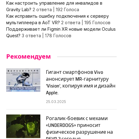
Как настроить управление для инвалидов в
Gravity Lab?
2 ответа
|
192 Голоса
Как исправить ошибку подключения к серверу
мультиплеера в AoT VR?
2 ответа
|
195 Голосов
Поддерживает ли Figmin XR новые модели Oculus
Quest?
3 ответа
|
178 Голосов
Рекомендуем
Гигант смартфонов Vivo
анонсирует MR-гарнитуру
‘Vision’, копируя имя и дизайн
Apple.
25.03.2025
Рогалик-боевик с мехами
«UNDERDOGS» приносит
физическое разрушение на
PSVR 2 сегодня