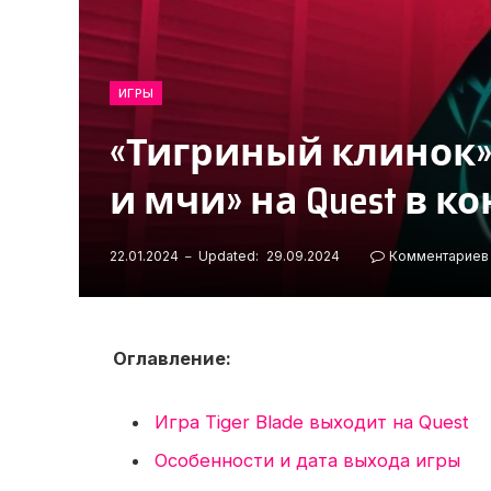
ИГРЫ
«Тигриный клинок»
и мчи» на Quest в ко
22.01.2024
Updated:
29.09.2024
Комментариев 
Оглавление:
Игра Tiger Blade выходит на Quest
Особенности и дата выхода игры