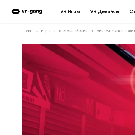
VR Игры
VR Девайсы
С
Home
»
Игры
»
«Тигриный клинок» приносит экшен «рви и