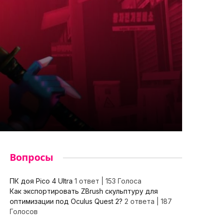
Вопросы
ПК доя Pico 4 Ultra
1 ответ
|
153 Голоса
Как экспортировать ZBrush скульптуру для
оптимизации под Oculus Quest 2?
2 ответа
|
187
Голосов