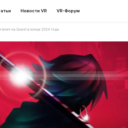
татьи
Новости VR
VR-Форум
 мчи» на Quest в конце 2024 года.