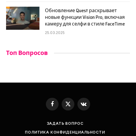
Обновление Quest раскрывает
новые функции Vision Pro, включая
камеру для селфи в стиле FaceTime
25.03.2025
Топ Вопросов
Facebook
X
VKontakte
(Twitter)
ЗАДАТЬ ВОПРОС
ПОЛИТИКА КОНФИДЕНЦИАЛЬНОСТИ