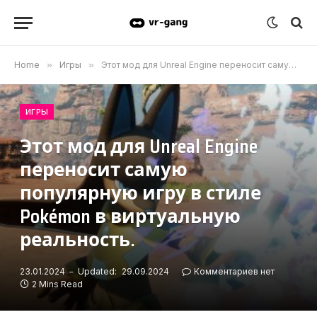
Home
»
Игры
»
Этот мод для Unreal Engine переносит самую популярную игру в стиле Pokémon в виртуальную реальность.
ИГРЫ
Этот мод для Unreal Engine
переносит самую
популярную игру в стиле
Pokémon в виртуальную
реальность.
23.01.2024
Updated:
29.09.2024
Комментариев нет
2 Mins Read