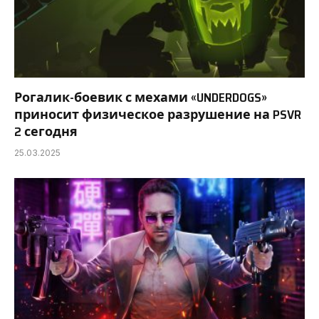
Рогалик-боевик с мехами «UNDERDOGS»
приносит физическое разрушение на PSVR
2 сегодня
25.03.2025