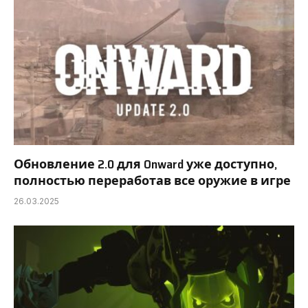
Обновление 2.0 для Onward уже доступно,
полностью переработав все оружие в игре
26.03.2025