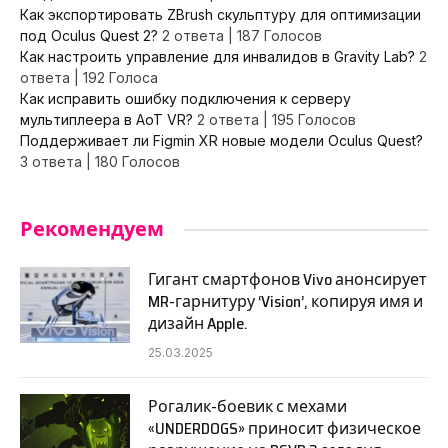
Как экспортировать ZBrush скульптуру для оптимизации
под Oculus Quest 2?
2 ответа
|
187 Голосов
Как настроить управление для инвалидов в Gravity Lab?
2
ответа
|
192 Голоса
Как исправить ошибку подключения к серверу
мультиплеера в AoT VR?
2 ответа
|
195 Голосов
Поддерживает ли Figmin XR новые модели Oculus Quest?
3 ответа
|
180 Голосов
Рекомендуем
Гигант смартфонов Vivo анонсирует
MR-гарнитуру ‘Vision’, копируя имя и
дизайн Apple.
25.03.2025
Рогалик-боевик с мехами
«UNDERDOGS» приносит физическое