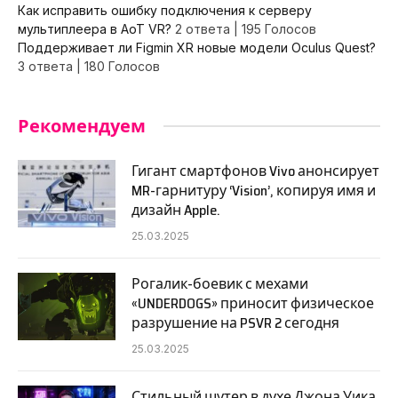
Как исправить ошибку подключения к серверу
мультиплеера в AoT VR?
2 ответа
|
195 Голосов
Поддерживает ли Figmin XR новые модели Oculus Quest?
3 ответа
|
180 Голосов
Рекомендуем
Гигант смартфонов Vivo анонсирует
MR-гарнитуру ‘Vision’, копируя имя и
дизайн Apple.
25.03.2025
Рогалик-боевик с мехами
«UNDERDOGS» приносит физическое
разрушение на PSVR 2 сегодня
25.03.2025
Стильный шутер в духе Джона Уика