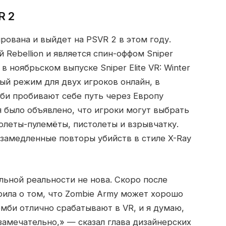
R 2
рована и выйдет на PSVR 2 в этом году.
 Rebellion и является спин-оффом Sniper
в ноябрьском выпуске Sniper Elite VR: Winter
ный режим для двух игроков онлайн, в
мби пробивают себе путь через Европу
 было объявлено, что игроки могут выбрать
олеты-пулемёты, пистолеты и взрывчатку.
замедленные повторы убийств в стиле X-Ray
льной реальности не нова. Скоро после
ворила о том, что Zombie Army может хорошо
омби отлично срабатывают в VR, и я думаю,
замечательно,» — сказал глава дизайнерских