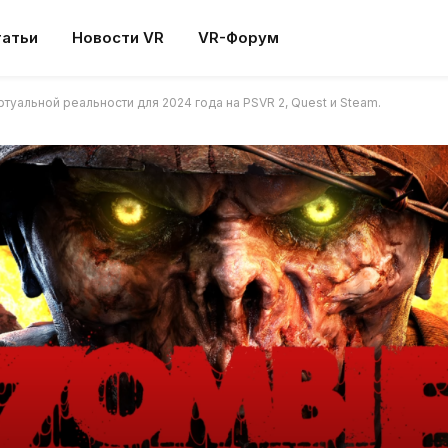
татьи
Новости VR
VR-Форум
уальной реальности для 2024 года на PSVR 2, Quest и Steam.