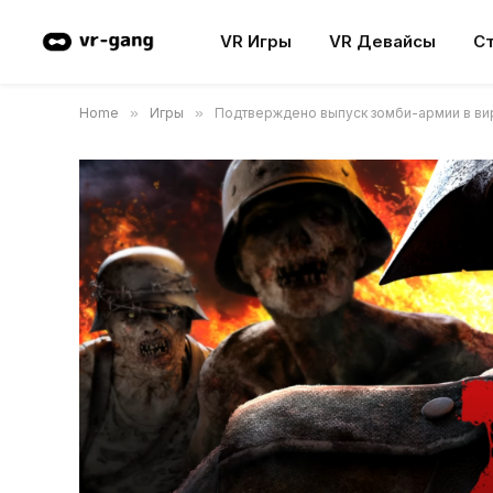
VR Игры
VR Девайсы
С
Home
»
Игры
»
Подтверждено выпуск зомби-армии в вирт