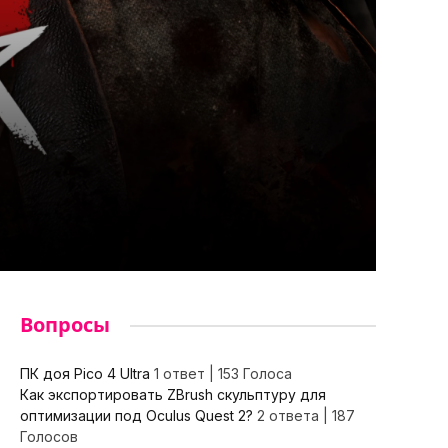
Вопросы
ПК доя Pico 4 Ultra
1 ответ
|
153 Голоса
Как экспортировать ZBrush скульптуру для
оптимизации под Oculus Quest 2?
2 ответа
|
187
Голосов