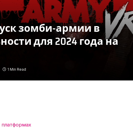
уск зомби-армии в
ости для 2024 года на
1 Min Read
х платформах