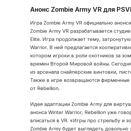
Анонс Zombie Army VR для PSV
Игра Zombie Army VR официально анонси
Zombie Army VR разрабатывается студией
Elite. Игра продолжает тему, затронутую 
Warrior. В ней предлагается кооператив
котором игроки в роли охотников за зо
времен Второй Мировой войны. Сегодня
из арсенала снайперские винтовки, пист
Также в игре возвращаются фирменные 
от Rebellion.
Идея адаптации Zombie Army для виртуа
анонса Winter Warrior, Rebellion уже го
вписаться в VR. «Игры про стрельбу и з
Zombie Army будет выглядеть довольно 