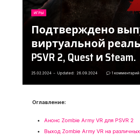
ИГРЫ
Подтверждено вып
виртуальной реальн
PSVR 2, Quest и Steam.
25.02.2024
Updated:
26.09.2024
1 комментарий
Оглавление:
Анонс Zombie Army VR для PSVR 2
Выход Zombie Army VR на различны