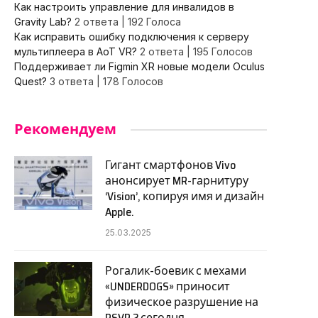
Как настроить управление для инвалидов в
Gravity Lab?
2 ответа
|
192 Голоса
Как исправить ошибку подключения к серверу
мультиплеера в AoT VR?
2 ответа
|
195 Голосов
Поддерживает ли Figmin XR новые модели Oculus
Quest?
3 ответа
|
178 Голосов
Рекомендуем
Гигант смартфонов Vivo
анонсирует MR-гарнитуру
‘Vision’, копируя имя и дизайн
Apple.
25.03.2025
Рогалик-боевик с мехами
«UNDERDOGS» приносит
физическое разрушение на
PSVR 2 сегодня