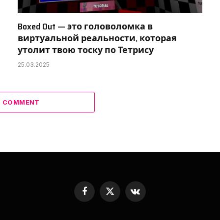
Boxed Out — это головоломка в
виртуальной реальности, которая
утолит твою тоску по Тетрису
25.03.2025
 1 COMMENT
Facebook
X
VKontakte
(Twitter)