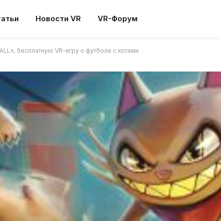
татьи
Новости VR
VR-Форум
ALL», бесплатную VR-игру о футболе с котами