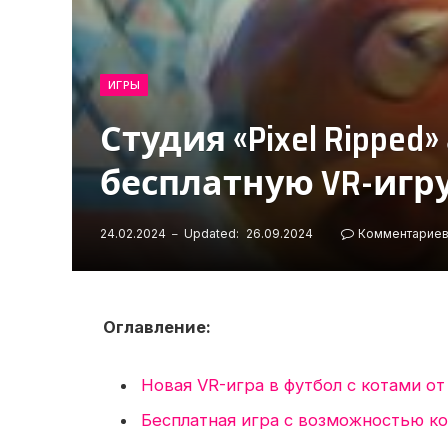
ИГРЫ
Студия «Pixel Ripped
бесплатную VR-игру
24.02.2024
Updated:
26.09.2024
Комментариев
Оглавление:
Новая VR-игра в футбол с котами о
Бесплатная игра с возможностью к