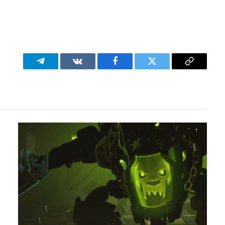
Telegram
VKontakte
Facebook
Twitter
Copy
Link