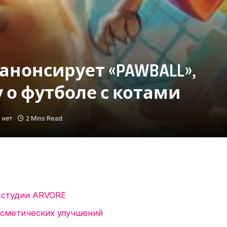
» анонсирует «PAWBALL»,
 о футболе с котами
 нет
2 Mins Read
т студии ARVORE
осметических улучшений