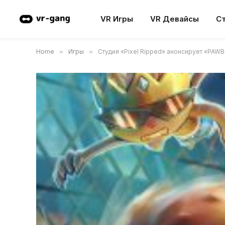
VR Игры
VR Девайсы
С
Home
»
Игры
»
Студия «Pixel Ripped» анонсирует «PAWB