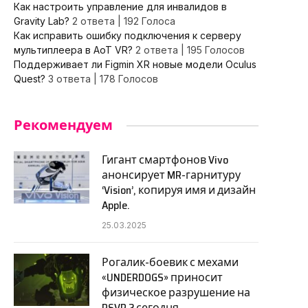
Как настроить управление для инвалидов в
Gravity Lab?
2 ответа
|
192 Голоса
Как исправить ошибку подключения к серверу
мультиплеера в AoT VR?
2 ответа
|
195 Голосов
Поддерживает ли Figmin XR новые модели Oculus
Quest?
3 ответа
|
178 Голосов
Рекомендуем
Гигант смартфонов Vivo
анонсирует MR-гарнитуру
‘Vision’, копируя имя и дизайн
Apple.
25.03.2025
Рогалик-боевик с мехами
«UNDERDOGS» приносит
физическое разрушение на
PSVR 2 сегодня