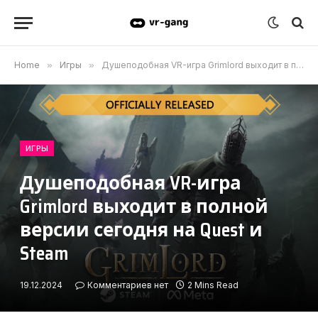
Home
»
Игры
»
Душеподобная VR-игра Grimlord выходит в полной версии сегодня на Quest и Steam
ИГРЫ
Душеподобная VR-игра
Grimlord выходит в полной
версии сегодня на Quest и
Steam
19.12.2024
Комментариев нет
2 Mins Read