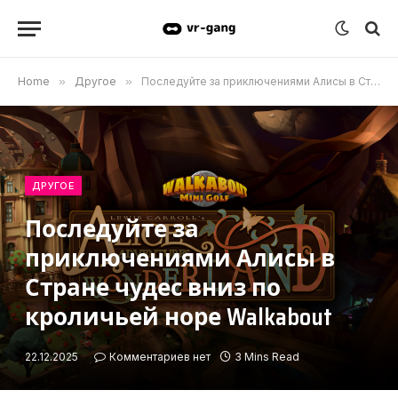
Home
»
Другое
»
Последуйте за приключениями Алисы в Стране чудес вниз по кроличьей норе Walkabout
ДРУГОЕ
Последуйте за
приключениями Алисы в
Стране чудес вниз по
кроличьей норе Walkabout
22.12.2025
Комментариев нет
3 Mins Read