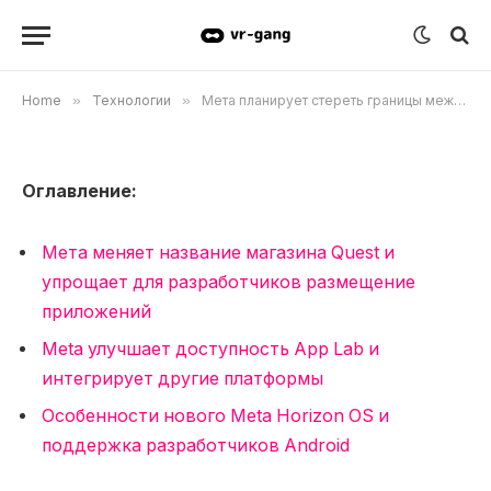
приложений.
23.04.2024
Updated:
25.09.2024
1 комментарий
3 Mins Read
Home
»
Технологии
»
Мета планирует стереть границы между App Lab и Horizon Store, привлекая разработчиков Android-приложений.
Оглавление:
Мета меняет название магазина Quest и
упрощает для разработчиков размещение
приложений
Meta улучшает доступность App Lab и
интегрирует другие платформы
Особенности нового Meta Horizon OS и
поддержка разработчиков Android